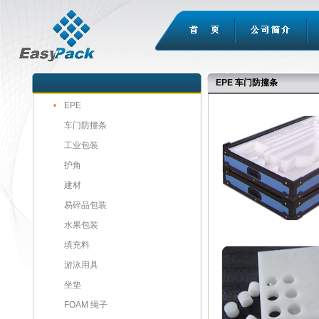
EPE
车门防撞条
EPE
车门防撞条
工业包装
护角
建材
易碎品包装
水果包装
填充料
游泳用具
坐垫
FOAM 绳子