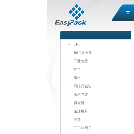
EPE
车门防撞条
工业包装
护角
建材
易碎品包装
水果包装
填充料
游泳用具
坐垫
FOAM 绳子